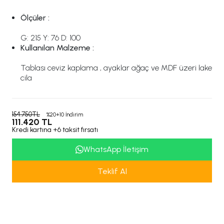
Ölçüler :
G: 215 Y: 76 D: 100
Kullanılan Malzeme :
Tablası ceviz kaplama , ayaklar ağaç ve MDF üzeri lake
cila
154.750TL
%20+10 İndirim
111.420 TL
Kredi kartına +6 taksit fırsatı
WhatsApp İletişim
Teklif Al