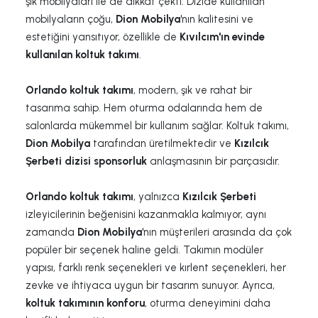
şık mobilyaları ile de dikkat çekti. Dizide kullanılan
mobilyaların çoğu,
Dion Mobilya
'nın kalitesini ve
estetiğini yansıtıyor, özellikle de
Kıvılcım'ın evinde
kullanılan koltuk takımı
.
Orlando koltuk takımı
, modern, şık ve rahat bir
tasarıma sahip. Hem oturma odalarında hem de
salonlarda mükemmel bir kullanım sağlar. Koltuk takımı,
Dion Mobilya
tarafından üretilmektedir ve
Kızılcık
Şerbeti dizisi sponsorluk
anlaşmasının bir parçasıdır.
Orlando koltuk takımı
, yalnızca
Kızılcık Şerbeti
izleyicilerinin beğenisini kazanmakla kalmıyor, aynı
zamanda
Dion Mobilya
'nın müşterileri arasında da çok
popüler bir seçenek haline geldi. Takımın modüler
yapısı, farklı renk seçenekleri ve kırlent seçenekleri, her
zevke ve ihtiyaca uygun bir tasarım sunuyor. Ayrıca,
koltuk takımının konforu
, oturma deneyimini daha