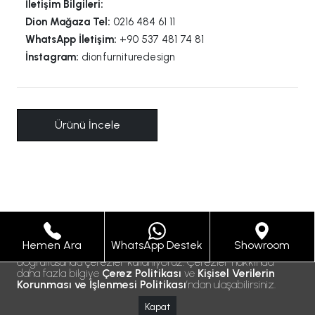
İletişim Bilgileri:
Dion Mağaza Tel:
0216 484 61 11
WhatsApp İletişim:
+90 537 481 74 81
İnstagram:
dionfurnituredesign
Ürünü İncele
Hemen Ara
WhatsApp Destek
Showroom
Size daha iyi bir hizmet sunabilmek için gizlilik politikamız
doğrultusunda çerezler kullanıyoruz. Çerezler hakkında
daha fazla bilgiye
Çerez Politikası
ve
Kişisel Verilerin
Korunması ve İşlenmesi Politikası
’ndan ulaşabilirsiniz.
Kapat