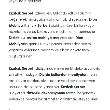
keyifli hale getiriyor.
Kızılcık Şerbeti
izleyicileri, Orlando koltuk takımını
beğenerek mobilyaları satın almak isteyebilirler.
Dion
Mobilya
,
Kızılcık Şerbeti
dizisi için özel bir koleksiyon
hazırlamış ve bu koleksiyonu müşterilerine sunmuştur.
Dizide kullanılan mobilyalar
ın yanı sıra,
Dion
Mobilya
'nın geniş ürün yelpazesi arasından seçim
yaparak evlerinde modern ve şık bir dekorasyon
oluşturabilirler.
Kızılcık Şerbeti dizis
i, modern ve renkli dekorasyonuyla
da dikkat çekiyor.
Dizide kullanılan mobilyalar
ın yanı
sıra, duvar renkleri, aksesuarlar ve diğer dekorasyon
unsurları da bu tarzı yansıtıyor.
Kızılcık Şerbeti
izleyicileri,
dizideki dekorasyonun
tarzını beğenerek
evlerinde benzer bir atmosfer yaratmak isteyebilirler.