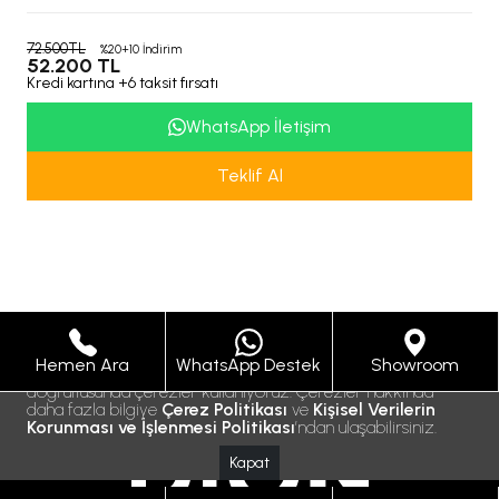
72.500TL
%20+10 İndirim
52.200 TL
Kredi kartına +6 taksit fırsatı
WhatsApp İletişim
Teklif Al
Hemen Ara
WhatsApp Destek
Showroom
Size daha iyi bir hizmet sunabilmek için gizlilik politikamız
doğrultusunda çerezler kullanıyoruz. Çerezler hakkında
daha fazla bilgiye
Çerez Politikası
ve
Kişisel Verilerin
Korunması ve İşlenmesi Politikası
’ndan ulaşabilirsiniz.
Kapat