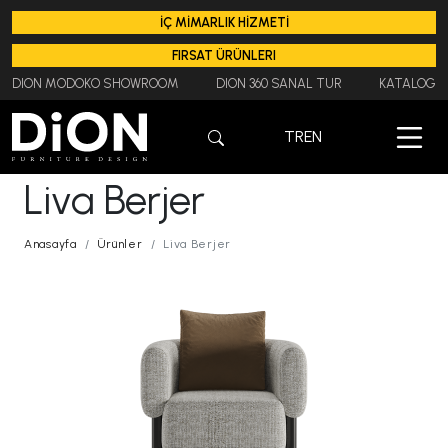
İÇ MİMARLIK HİZMETİ
FIRSAT ÜRÜNLERI
DION MODOKO SHOWROOM
DION 360 SANAL TUR
KATALOG
TR
EN
Liva Berjer
Anasayfa
Ürünler
Liva Berjer