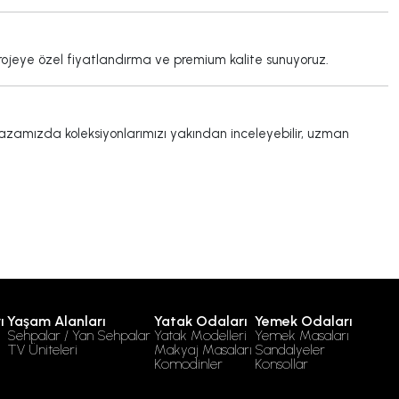
projeye özel fiyatlandırma ve premium kalite sunuyoruz.
zamızda koleksiyonlarımızı yakından inceleyebilir, uzman
ı
Yaşam Alanları
Yatak Odaları
Yemek Odaları
Sehpalar / Yan Sehpalar
Yatak Modelleri
Yemek Masaları
TV Üniteleri
Makyaj Masaları
Sandalyeler
Komodinler
Konsollar