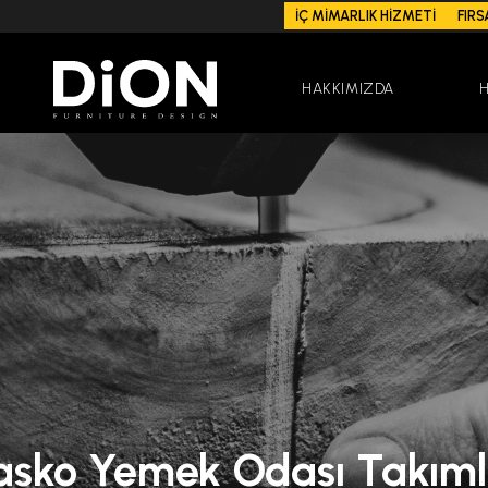
İÇ MİMARLIK HİZMETİ
FIRS
HAKKIMIZDA
sko Yemek Odası Takıml