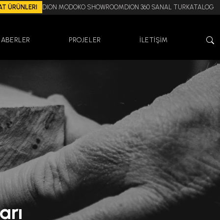
AT ÜRÜNLERI
DION MODOKO SHOWROOM
DION 360 SANAL TUR
KATALOG
HABERLER
PROJELER
İLETİŞİM
arı