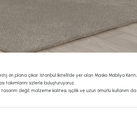
j ön plana çıkar. İstanbul İkitelli’de yer alan Masko Mobilya Kenti,
akımlarını sizlerle buluşturuyoruz.
sarım değil; malzeme kalitesi, işçilik ve uzun ömürlü kullanım da