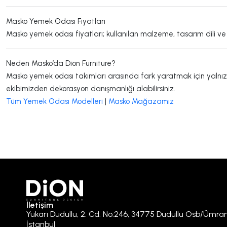
Masko Yemek Odası Fiyatları
Masko yemek odası fiyatları; kullanılan malzeme, tasarım dili ve
Neden Masko’da Dion Furniture?
Masko yemek odası takımları arasında fark yaratmak için yalnız
ekibimizden dekorasyon danışmanlığı alabilirsiniz.
Tüm Yemek Odası Modelleri
|
Masko Mağazamız
İletişim
Yukarı Dudullu, 2. Cd. No:246, 34775 Dudullu Osb/Ümra
İstanbul