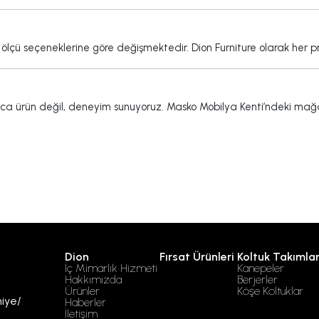
 ölçü seçeneklerine göre değişmektedir. Dion Furniture olarak her 
ca ürün değil, deneyim sunuyoruz. Masko Mobilya Kenti’ndeki mağa
Dion
Fırsat Ürünleri
Koltuk Takımlar
İç Mimarlık Hizmeti
Kanepeler
Hakkımızda
Berjerler
Ürünler
Köşe Koltuklar
niye/
Haberler
İletişim