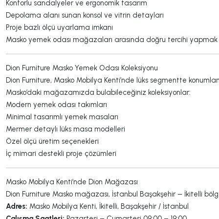
Konforlu sandalyeler ve ergonomik tasarım
Depolama alanı sunan konsol ve vitrin detayları
Proje bazlı ölçü uyarlama imkanı
Masko yemek odası mağazaları arasında doğru tercihi yapmak içi
Dion Furniture Masko Yemek Odası Koleksiyonu
Dion Furniture, Masko Mobilya Kenti’nde lüks segmentte konumlana
Masko’daki mağazamızda bulabileceğiniz koleksiyonlar:
Modern yemek odası takımları
Minimal tasarımlı yemek masaları
Mermer detaylı lüks masa modelleri
Özel ölçü üretim seçenekleri
İç mimari destekli proje çözümleri
Masko Mobilya Kenti’nde Dion Mağazası
Dion Furniture Masko mağazası, İstanbul Başakşehir – İkitelli böl
Adres:
Masko Mobilya Kenti, İkitelli, Başakşehir / İstanbul
Çalışma Saatleri:
Pazartesi – Cumartesi 09:00 – 19:00