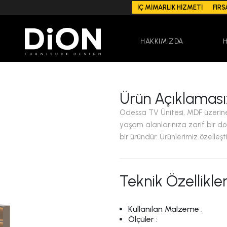
İÇ MİMARLIK HİZMETİ
FIRS
HAKKIMIZDA
Ürün Açıklaması
Odessa TV Ünitesi, MDF üzerine l
yaşam alanlarınıza zarif bir do
bir üründür. Ürünlerimiz özelleştiri
Teknik Özellikler
Kullanılan Malzeme :
Ölçüler :