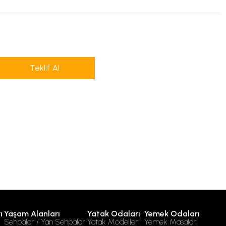
Teklif Al
ı
Yaşam Alanları
Yatak Odaları
Yemek Odaları
Sehpalar / Yan Sehpalar
Yatak Modelleri
Yemek Masaları