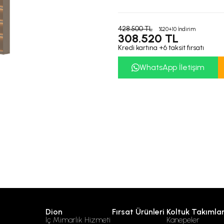
428.500 TL
%20+10 İndirim
308.520 TL
Kredi kartına +6 taksit fırsatı
WhatsApp İletişim
Dion
Fırsat Ürünleri
Koltuk Takımlar
İç Mimarlık Hizmeti
Kanepeler