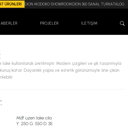
AT ÜRÜNLERI
DION MODOKO SHOWROOM
DION 360 SANAL TUR
KATALOG
HABERLER
PROJELER
İLETİŞİM
:
ake kullanılarak üretilmiştir. Modern çizgileri ve şık tasarımıyla
kunuş katar. Dayanıklı yapısı ve estetik görünümüyle öne çıkan
lebilir.
:
Mdf üzeri lake cila
Y: 250 G: 550 D: 35