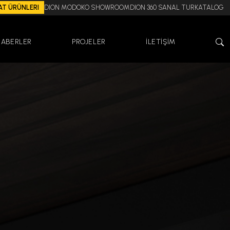
AT ÜRÜNLERI
DION MODOKO SHOWROOM
DION 360 SANAL TUR
KATALOG
HABERLER
PROJELER
İLETİŞİM