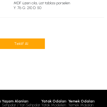
MDF üzeri cila, üst tablası porselen
Y: 76 G: 210 D: 50
Teklif Al
ı
Yaşam Alanları
Yatak Odaları
Yemek Odaları
Sehpalar / Yan Sehpalar
Yatak Modelleri
Yemek Masaları