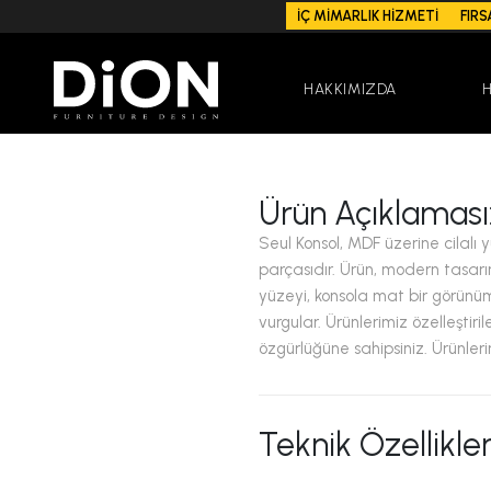
İÇ MİMARLIK HİZMETİ
FIRS
HAKKIMIZDA
Ürün Açıklaması
Seul Konsol, MDF üzerine cilalı 
parçasıdır. Ürün, modern tasarım
yüzeyi, konsola mat bir görünü
vurgular. Ürünlerimiz özelleştiri
özgürlüğüne sahipsiniz. Ürünlerimi
Teknik Özellikler