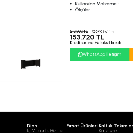
Kullanılan Malzeme :
Ölçüler :
213.500TL
%20+10 İndirim
153.720 TL
Kredi kartına +6 taksit fırsatı
WhatsApp İletişim
Dion
Fırsat Ürünleri
Koltuk Takımlar
İç Mimarlık Hizmeti
Kanepeler