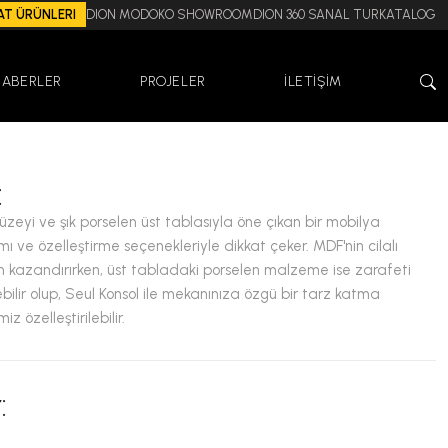
AT ÜRÜNLERI
DION MODOKO SHOWROOM
DION 360 SANAL TUR
KATALOG
HABERLER
PROJELER
İLETİŞİM
:
yüzeyi ve şık porselen üst tablasıyla öne çıkan bir mobilya
ı ve özelleştirme seçenekleriyle dikkat çeker. MDF'nin cilalı
m kazandırırken, üst tabladaki porselen malzeme ise zarafeti
lebilir olup, Seul Konsol ile mekanınıza özgü bir tarz katma
z özelleştirilebilir.
: