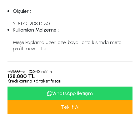
Ölçüler :
Y: 81 G: 208 D: 50
Kullanılan Malzeme :
Meşe kaplama üzeri özel boya , orta kısımda metal
profil mevcuttur.
179.000TL
%20+10 İndirim
128.880 TL
Kredi kartına +6 taksit fırsatı
WhatsApp İletişim
Teklif Al