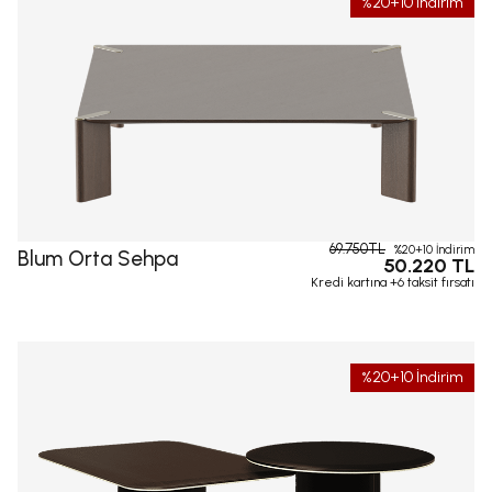
%20+10 İndirim
69.750TL
%20+10 İndirim
Blum Orta Sehpa
50.220 TL
Kredi kartına +6 taksit fırsatı
%20+10 İndirim