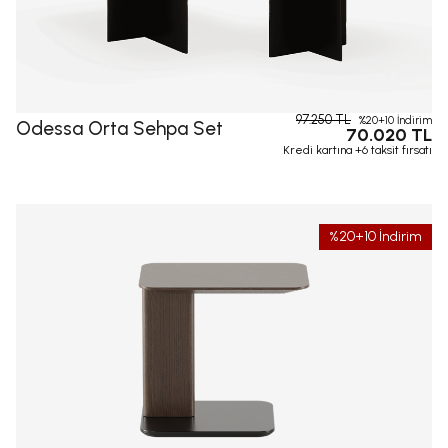
97.250 TL
%20+10 İndirim
Odessa Orta Sehpa Set
70.020 TL
Kredi kartına +6 taksit fırsatı
%20+10 İndirim