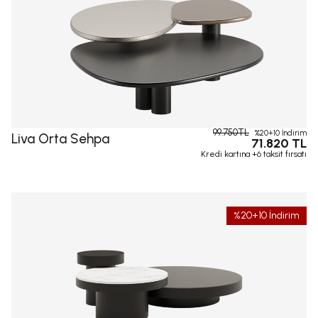
99.750TL
%20+10 İndirim
Liva Orta Sehpa
71.820 TL
Kredi kartına +6 taksit fırsatı
%20+10 İndirim