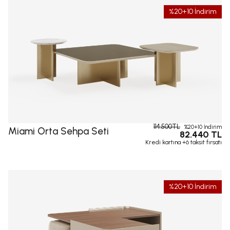
%20+10 İndirim
114.500TL
%20+10 İndirim
Miami Orta Sehpa Seti
82.440 TL
Kredi kartına +6 taksit fırsatı
%20+10 İndirim