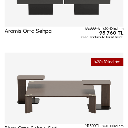
133.000TL
%20+10 İndirim
Aramis Orta Sehpa
95.760 TL
Kredi kartına +6 taksit fırsatı
%20+10 İndirim
141.500TL
%20+10 İndirim