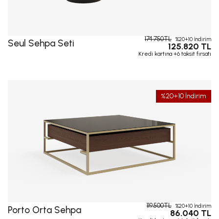
174.750TL
%20+10 İndirim
Seul Sehpa Seti
125.820 TL
Kredi kartına +6 taksit fırsatı
%20+10 İndirim
119.500TL
%20+10 İndirim
Porto Orta Sehpa
86.040 TL