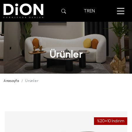
TR
EN
Ürünler
Anasayfa
Ürünler
%20+10 İndirim