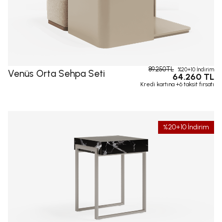
89.250TL
%20+10 İndirim
Venüs Orta Sehpa Seti
64.260 TL
Kredi kartına +6 taksit fırsatı
%20+10 İndirim