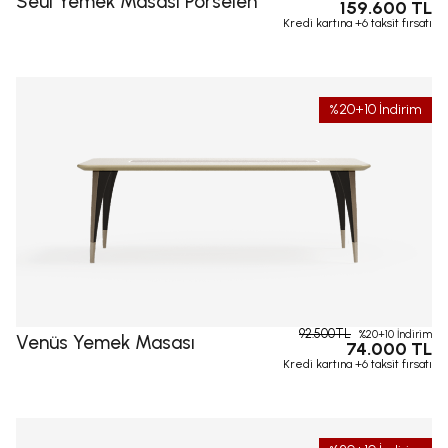
Seul Yemek Masası Porselen
159.600 TL
Kredi kartına +6 taksit fırsatı
%20+10 İndirim
92.500TL
%20+10 İndirim
Venüs Yemek Masası
74.000 TL
Kredi kartına +6 taksit fırsatı