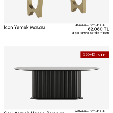
114.000TL
%20+10 İndirim
Icon Yemek Masası
82.080 TL
Kredi kartına +6 taksit fırsatı
%20+10 İndirim
199.500TL
%20+10 İndirim