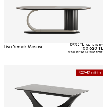
139.750 TL
%20+10 İndirim
Liva Yemek Masası
100.620 TL
Kredi kartına +6 taksit fırsatı
%20+10 İndirim