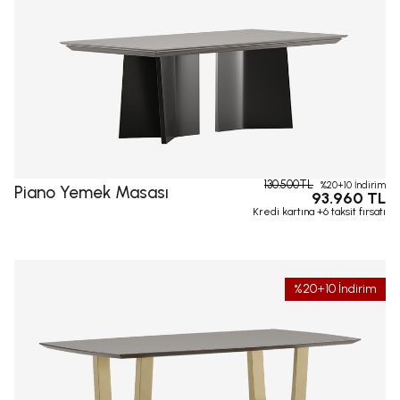
130.500TL
%20+10 İndirim
Piano Yemek Masası
93.960 TL
Kredi kartına +6 taksit fırsatı
%20+10 İndirim