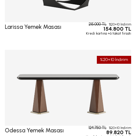
215.000 TL
%20+10 İndirim
Larissa Yemek Masası
154.800 TL
Kredi kartına +6 taksit fırsatı
%20+10 İndirim
124.750 TL
%20+10 İndirim
Odessa Yemek Masası
89.820 TL