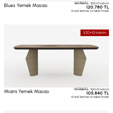
167.750TL
%20+10 İndirim
Blues Yemek Masası
120.780 TL
Kredi kartına +6 taksit fırsatı
%20+10 İndirim
147.000TL
%20+10 İndirim
Miami Yemek Masası
105.840 TL
Kredi kartına +6 taksit fırsatı