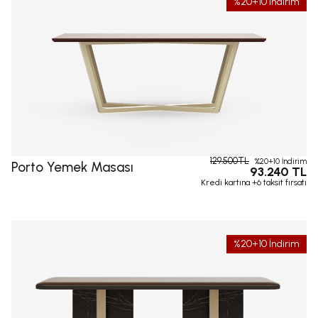
%20+10 İndirim
129.500TL
%20+10 İndirim
Porto Yemek Masası
93.240 TL
Kredi kartına +6 taksit fırsatı
%20+10 İndirim