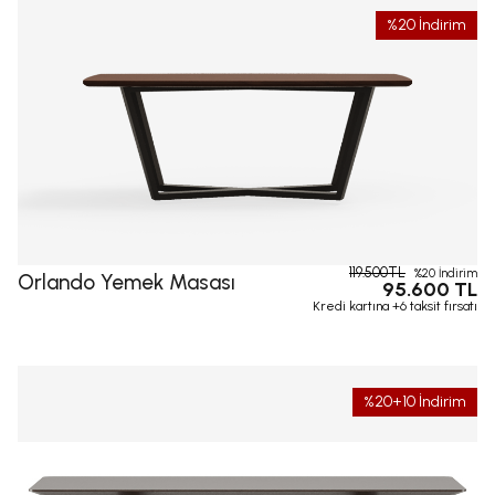
%20 İndirim
119.500TL
%20 İndirim
Orlando Yemek Masası
95.600 TL
Kredi kartına +6 taksit fırsatı
%20+10 İndirim