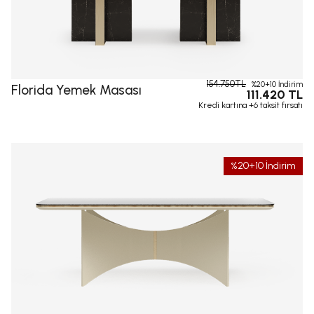
154.750TL
%20+10 İndirim
Florida Yemek Masası
111.420 TL
Kredi kartına +6 taksit fırsatı
%20+10 İndirim