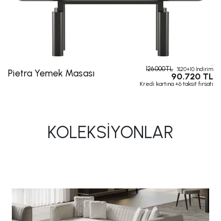
126.000TL
%20+10 İndirim
Pietra Yemek Masası
90.720 TL
Kredi kartına +6 taksit fırsatı
KOLEKSİYONLAR