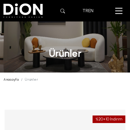
TR
EN
Ürünler
Anasayfa
Ürünler
%20+10 İndirim