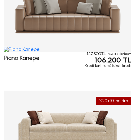
147.500TL
%20+10 İndirim
Piano Kanepe
106.200 TL
Kredi kartına +6 taksit fırsatı
%20+10 İndirim