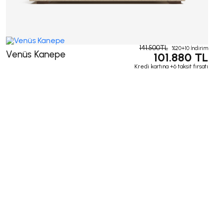
141.500TL
%20+10 İndirim
Venüs Kanepe
101.880 TL
Kredi kartına +6 taksit fırsatı