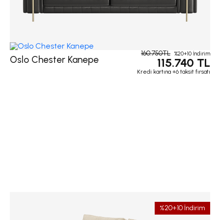
160.750TL
%20+10 İndirim
Oslo Chester Kanepe
115.740 TL
Kredi kartına +6 taksit fırsatı
%20+10 İndirim