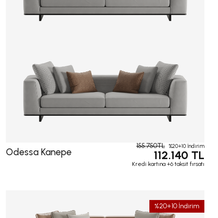
155.750TL
%20+10 İndirim
Odessa Kanepe
112.140 TL
Kredi kartına +6 taksit fırsatı
%20+10 İndirim