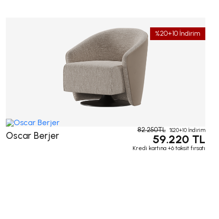
%20+10 İndirim
82.250TL
%20+10 İndirim
Oscar Berjer
59.220 TL
Kredi kartına +6 taksit fırsatı