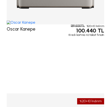
139.500TL
%20+10 İndirim
Oscar Kanepe
100.440 TL
Kredi kartına +6 taksit fırsatı
%20+10 İndirim