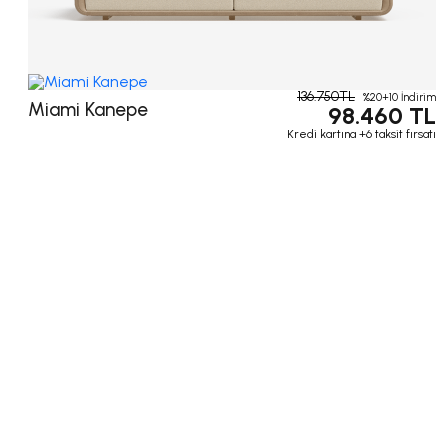
136.750TL
%20+10 İndirim
Miami Kanepe
98.460 TL
Kredi kartına +6 taksit fırsatı