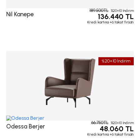
189.500TL
%20+10 İndirim
Nil Kanepe
136.440 TL
Kredi kartına +6 taksit fırsatı
%20+10 İndirim
66.750TL
%20+10 İndirim
Odessa Berjer
48.060 TL
Kredi kartına +6 taksit fırsatı