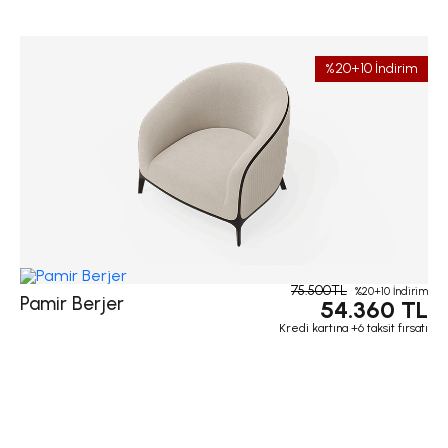
%20+10 İndirim
75.500TL
%20+10 İndirim
Pamir Berjer
54.360 TL
Kredi kartına +6 taksit fırsatı