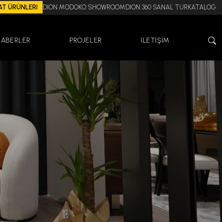
AT ÜRÜNLERI
DION MODOKO SHOWROOM
DION 360 SANAL TUR
KATALOG
HABERLER
PROJELER
İLETİŞİM