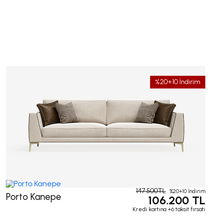
%20+10 İndirim
147.500TL
%20+10 İndirim
Porto Kanepe
106.200 TL
Kredi kartına +6 taksit fırsatı