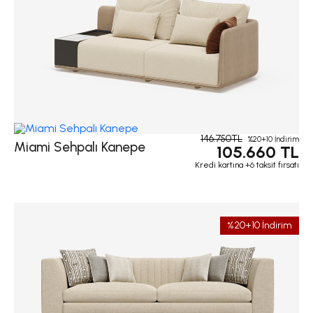
146.750TL
%20+10 İndirim
Miami Sehpalı Kanepe
105.660 TL
Kredi kartına +6 taksit fırsatı
%20+10 İndirim