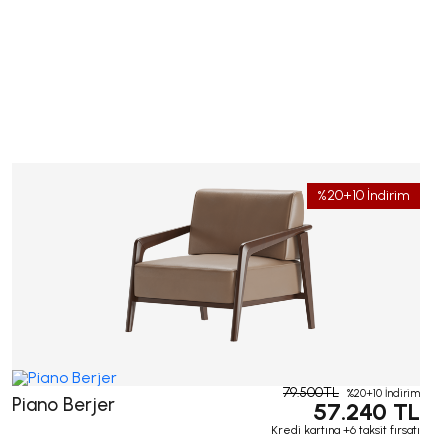
%20+10 İndirim
79.500TL
%20+10 İndirim
Piano Berjer
57.240 TL
Kredi kartına +6 taksit fırsatı