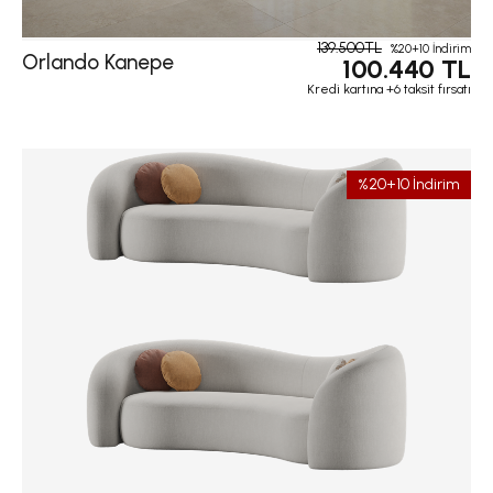
139.500TL
%20+10 İndirim
Orlando Kanepe
100.440 TL
Kredi kartına +6 taksit fırsatı
%20+10 İndirim