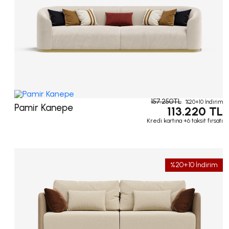
157.250TL
%20+10 İndirim
Pamir Kanepe
113.220 TL
Kredi kartına +6 taksit fırsatı
%20+10 İndirim